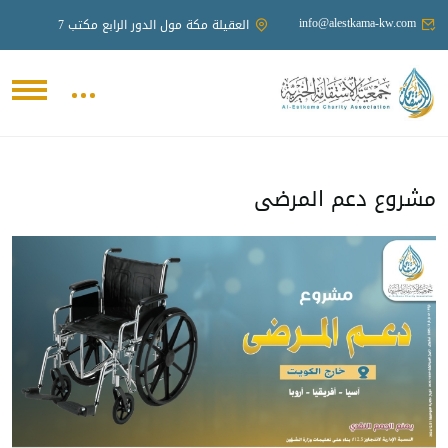
info@alestkama-kw.com
العقيلة مكة مول الدور الرابع مكتب 7
مشروع دعم المرضى