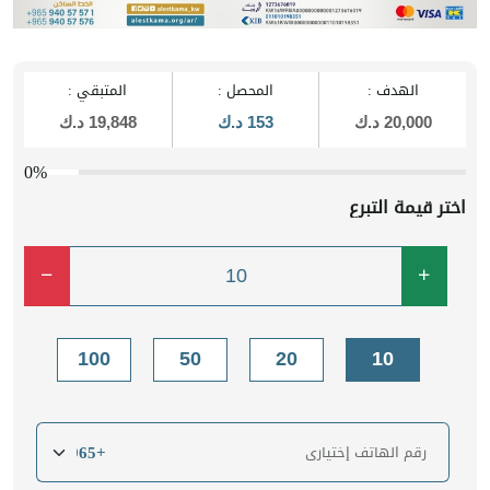
الهدف :
المحصل :
المتبقي :
20,000 د.ك
153 د.ك
19,848 د.ك
0%
اختر قيمة التبرع
100
50
20
10